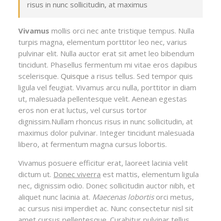
risus in nunc sollicitudin, at maximus
Vivamus
mollis orci nec ante tristique tempus. Nulla
turpis magna, elementum porttitor leo nec, varius
pulvinar elit. Nulla auctor erat sit amet leo bibendum
tincidunt. Phasellus fermentum mi vitae eros dapibus
scelerisque.
Quisque
a risus tellus. Sed tempor quis
ligula vel feugiat. Vivamus arcu nulla, porttitor in diam
ut, malesuada pellentesque velit. Aenean egestas
eros non erat luctus, vel cursus tortor
dignissim.Nullam rhoncus risus in nunc sollicitudin, at
maximus dolor pulvinar. Integer tincidunt malesuada
libero, at fermentum magna cursus lobortis.
Vivamus posuere efficitur erat, laoreet lacinia velit
dictum ut.
Donec viverra
est mattis, elementum ligula
nec, dignissim odio. Donec sollicitudin auctor nibh, et
aliquet nunc lacinia at.
Maecenas lobortis
orci metus,
ac cursus nisi imperdiet ac. Nunc consectetur nisl sit
amet cursus pellentesque.
Curabitur
pulvinar tellus